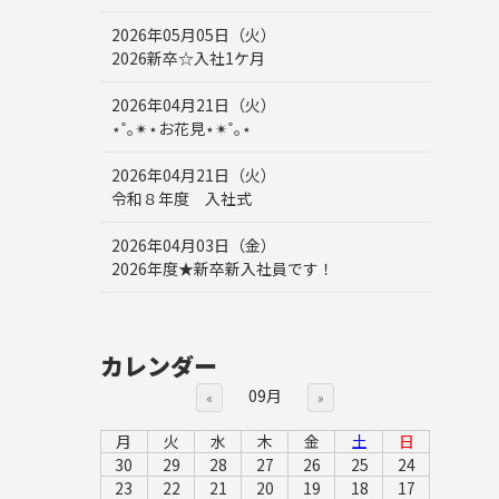
2026年05月05日（火）
2026新卒☆入社1ケ月
2026年04月21日（火）
⋆˚｡✴︎⋆お花見⋆✴︎˚｡⋆
2026年04月21日（火）
令和８年度 入社式
2026年04月03日（金）
2026年度★新卒新入社員です！
カレンダー
09月
«
»
月
火
水
木
金
土
日
30
29
28
27
26
25
24
23
22
21
20
19
18
17