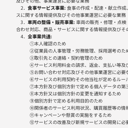
及びその他、事業運営に必要な業務
2．
食事サービス事業:
食事の作成・配達・献立作成
スに関する情報提供及びその他事業運営に必要な業務
3．
車両の整備・販売事業:
車両の販売・修理・点検
合わせ対応、商品・サービスに関する情報提供及びそ
4．
全事業共通:
①本人確認のため
②従業員の人事管理・労務管理、採用選考のた
③取引先との連絡・契約管理のため
④サービス利用料金の請求、返金、支払い等及び
⑤お問い合わせ対応及びその他事業運営に必要な
⑥サービスの利用契約その他当社が定めるルール
⑦本方針及び個別方針で定める個人データの第三
⑧本方針又は個別方針の変更を通知するため
⑨個別方針で定める利用目的のため
⑩関係者のサービス利用状況、購買履歴等の情報を
⑪キャンペーンや懸賞の実施をするため
⑫サービスの改善及び新規サービスの開発に必要