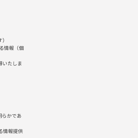
す）
る情報（個
得いたしま
明らかであ
。
る情報提供