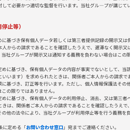
対して必要かつ適切な監督を行います。当社グル―プが講じて
用停止等）
めに基づき保有個人データ若しくは第三者提供記録の開示又は
本人からの請求であることを確認したうえで、遅滞なく開示又
、当社グループが開示又は通知する義務を負わない場合はこの
定めに基づき、保有個人データの内容が事実でないとして、当
といいます）を求められたときは、関係者ご本人からの請求で
果に基づき、訂正等を行います。ただし、個人情報保護法その
はこの限りではありません。
定めに基づき、保有個人データの利用停止、消去、又は第三者
ときは、関係者ご本人からの請求であることを確認したうえで
その他の法令により、当社グループが利用停止等を行う義務を
条に定める「
お問い合わせ窓口
」宛までご連絡ください。