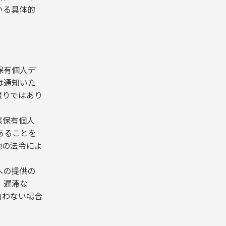
いる具体的
保有個人デ
は通知いた
限りではあり
該保有個人
あることを
他の法令によ
への提供の
、遅滞な
負わない場合