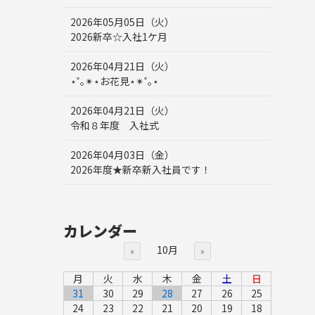
2026年05月05日（火）
2026新卒☆入社1ケ月
2026年04月21日（火）
⋆˚｡✴︎⋆お花見⋆✴︎˚｡⋆
2026年04月21日（火）
令和８年度 入社式
2026年04月03日（金）
2026年度★新卒新入社員です！
カレンダー
10月
«
»
月
火
水
木
金
土
日
31
30
29
28
27
26
25
24
23
22
21
20
19
18