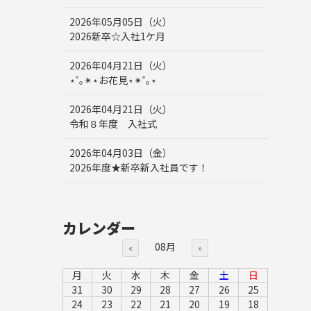
2026年05月05日（火）
2026新卒☆入社1ケ月
2026年04月21日（火）
⋆˚｡✴︎⋆お花見⋆✴︎˚｡⋆
2026年04月21日（火）
令和８年度 入社式
2026年04月03日（金）
2026年度★新卒新入社員です！
カレンダー
08月
«
»
月
火
水
木
金
土
日
31
30
29
28
27
26
25
24
23
22
21
20
19
18