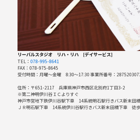
リーバルスタジオ リハ・リハ [デイサービス]
TEL：
078-995-8641
FAX：078-975-8645
受付時間：月曜～金曜 8:30～17:30 事業所番号：287520307
住所：〒651-2117 兵庫県神戸市西区北別府1丁目3-2
※第二神明伊川谷ＩＣよりすぐ
神戸市営地下鉄伊川谷駅下車 14系統明石駅行きバス新末田橋
ＪＲ明石駅下車 14系統伊川谷駅行きバス新末田橋下車 徒歩