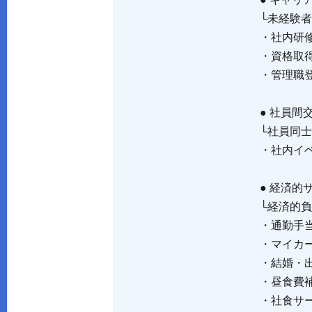
● キャリ
└未経験
・社内研
・資格取得
・管理職
● 社員間
└社員同
・社内イ
● 経済的
└経済的
・通勤手
・マイカ
・結婚・
・昼食費
・社食サ