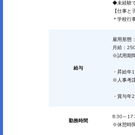
◆未経験
【仕事と
＊学校行
雇用形態
月給：250
※試用期間
給与
・昇給年1
※人事考
・賞与年2
8:30～17:
勤務時間
※休憩時間