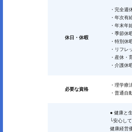
・完全週
・年次有
・年末年始
・季節休
休日・休暇
・特別休
・リフレ
・産休・
・介護休
・理学療
必要な資格
・普通自動
● 健康と
└安心し
健康経営優