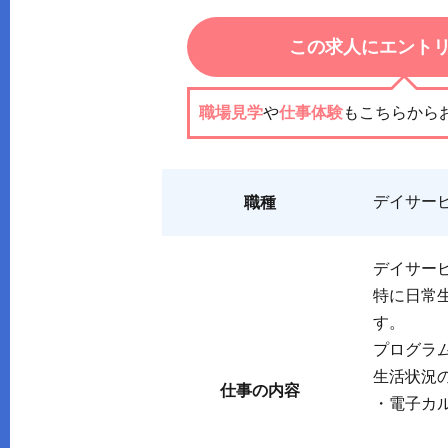
この求人にエント
職場見学
や
仕事体験
もこちらから
デイサー
職種
デイサー
特に日常
す。
プログラ
生活状況
仕事の内容
・電子カ