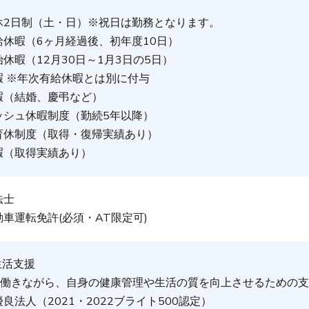
休2日制（土・日）※祝日は勤務となります。
給休暇（6ヶ月経過後、初年度10日）
休暇（12月30日～1月3日の5日）
暇 ※年次有給休暇とは別に付与
暇（結婚、慶弔など）
ッシュ休暇制度（勤続5年以降）
育休制度（取得・復帰実績あり）
暇（取得実績あり）
法士
車運転免許(必須・AT限定可)
生活支援
て働きながら、自身の健康管理や生活の質を向上させるための
良法人（2021・2022ブライト500認定）