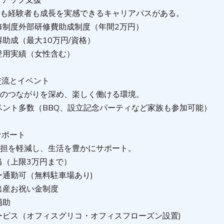
アアップ支援
者も経験者も成長を実感できるキャリアパスがある。
修制度外部研修費助成制度（年間2万円）
助成（最大10万円/資格）
登用実績（女性含む）
交流とイベント
士のつながりを深め、楽しく働ける環境。
ベント多数（BBQ、設立記念パーティなど家族も参加可能）
サポート
負担を軽減し、生活を豊かにサポート。
当（上限3万円まで）
ー通勤可（無料駐車場あり)
出産お祝い金制度
補助
ービス（オフィスグリコ・オフィスフローズン設置)