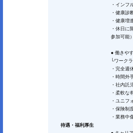
・インフ
・健康診
・健康増
・休日に
参加可能
● 働きや
└ワーク
・完全週
・時間外
・社内託
・柔軟な
・ユニフ
・保険制度
・業務中
待遇・福利厚生