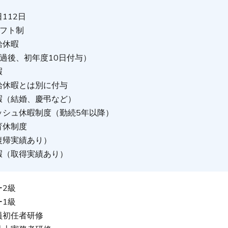
112日
シフト制
給休暇
過後、初年度10日付与）
暇
給休暇とは別に付与
暇（結婚、慶弔など）
ッシュ休暇制度（勤続5年以降）
育休制度
復帰実績あり）
暇（取得実績あり）
ー2級
ー1級
員初任者研修