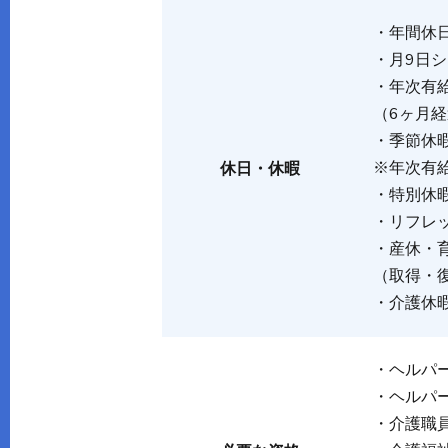
・年間休日
・月9日
・年次有
（6ヶ月経
・季節休
※年次有
休日・休暇
・特別休
・リフレ
・産休・
（取得・
・介護休
・ヘルパ
・ヘルパ
・介護職