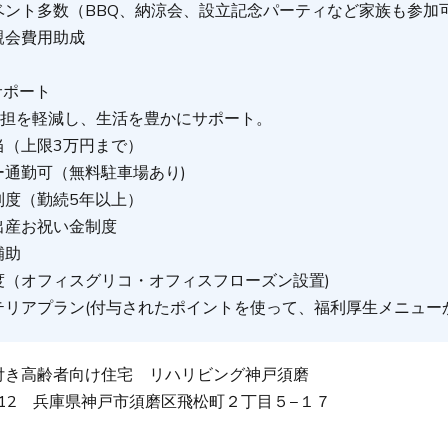
ベント多数（BBQ、納涼会、設立記念パーティなど家族も参加
親会費用助成
サポート
負担を軽減し、生活を豊かにサポート。
当（上限3万円まで）
ー通勤可（無料駐車場あり)
制度（勤続5年以上）
出産お祝い金制度
補助
度（オフィスグリコ・オフィスフローズン設置)
テリアプラン(付与されたポイントを使って、福利厚生メニュー
付き高齢者向け住宅 リハリビング神戸須磨
0012 兵庫県神戸市須磨区飛松町２丁目５−１７