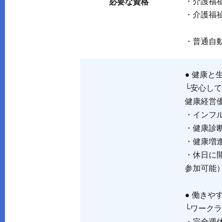
・介護福
必要な資格
・介護福
・普通自
● 健康と
└安心し
健康経営優
・インフ
・健康診
・健康増
・休日に
参加可能
● 働きや
└ワーク