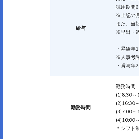
試用期間
※上記の
また、当
給与
※早出・
・昇給年1
※人事考
・賞与年2
勤務時
(1)8:30
(2)16:3
勤務時間
(3)7:00
(4)10:0
＊シフト制