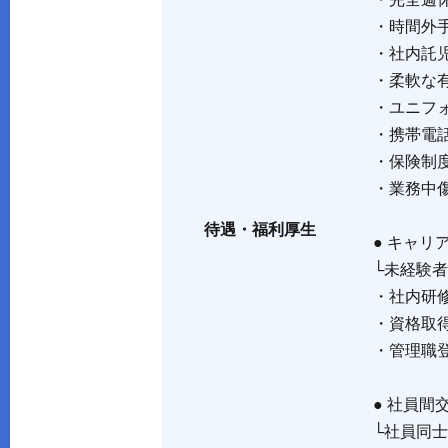
・完全週
・時間外
・社内託
・柔軟な
・ユニフ
・携帯電
・保険制度
・業務中
待遇・福利厚生
● キャリ
└未経験
・社内研
・資格取得
・管理職
● 社員間
└社員同