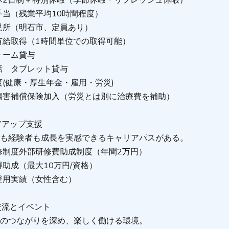
休2日制＋特別休暇（季節休暇・リフレッシュ休暇）
手当（残業平均10時間程度）
児所（明石市、定員あり）
有給取得（1時間単位での取得可能）
ォーム貸与
話 タブレット貸与
(健康・厚生年金・雇用・労災)
傷害補償保険加入（労災とは別に治療費を補助）
アアップ支援
者も経験者も成長を実感できるキャリアパスがある。
修制度外部研修費助成制度（年間2万円）
助成（最大10万円/資格）
登用実績（女性含む）
交流とイベント
士のつながりを深め、楽しく働ける環境。