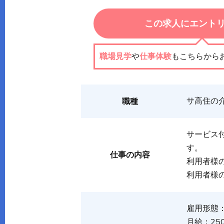
この求人にエント
職場見学
や
仕事体験
もこちらから
サ高住の
職種
サービス
す。
仕事の内容
利用者様
利用者様
雇用形態
月給：250