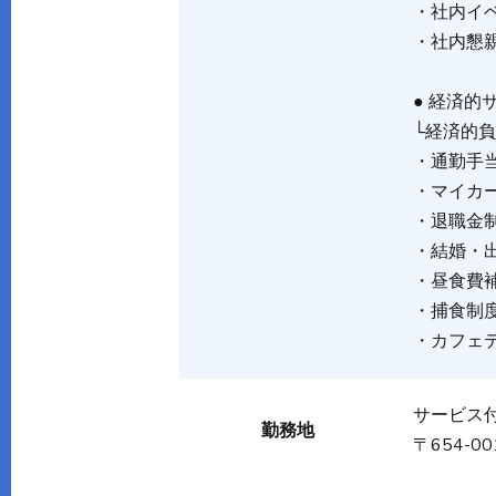
・社内イ
・社内懇
● 経済的
└経済的
・通勤手
・マイカ
・退職金
・結婚・
・昼食費
・捕食制
・カフェ
サービス
勤務地
〒654-